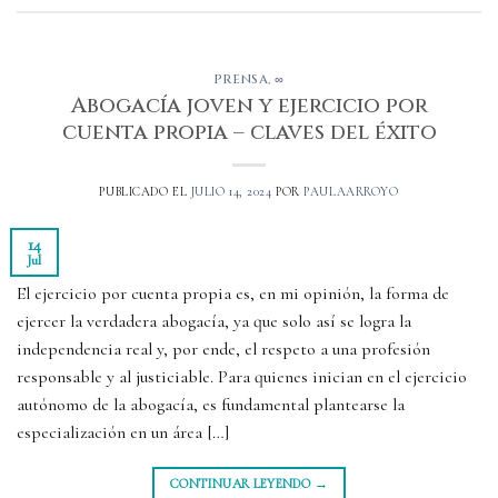
PRENSA
,
∞
Abogacía joven y ejercicio por
cuenta propia – claves del éxito
PUBLICADO EL
JULIO 14, 2024
POR
PAULAARROYO
14
Jul
El ejercicio por cuenta propia es, en mi opinión, la forma de
ejercer la verdadera abogacía, ya que solo así se logra la
independencia real y, por ende, el respeto a una profesión
responsable y al justiciable. Para quienes inician en el ejercicio
autónomo de la abogacía, es fundamental plantearse la
especialización en un área […]
CONTINUAR LEYENDO
→