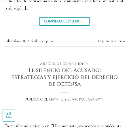
nulidades de actuaciones solo si causan una indefensión material
real, según […]
CONTINUAR LEYENDO
→
Publicado en
∞
,
Artículos de opinión
Deje un comentario
ARTÍCULOS DE OPINIÓN
,
∞
El silencio del acusado:
estrategias y ejercicio del derecho
de defensa
PUBLICADO EL
MAYO 18, 2024
POR
PAULAARROYO
18
May
En mi último artículo en El Economista, os acerco una anécdota