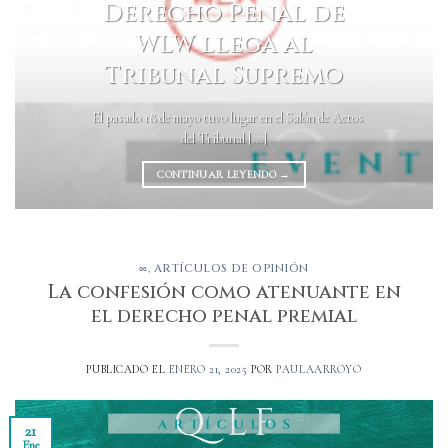
Derecho Penal de
WLW llega al
Tribunal Supremo
El pasado 18 de mayo tuvo lugar en el Salón de Actos
del Tribunal [...]
CONTINUAR LEYENDO
→
∞
,
ARTÍCULOS DE OPINIÓN
La confesión como atenuante en
el derecho penal premial
PUBLICADO EL
ENERO 21, 2025
POR
PAULAARROYO
21
Ene