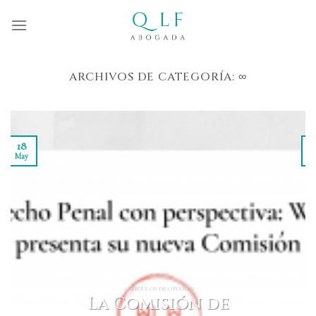
Skip
to
content
ARCHIVOS DE CATEGORÍA:
∞
18
May
M
ARTÍCULOS DE OPINIÓN
La Comisión de