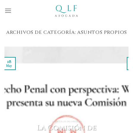
Skip
to
content
ARCHIVOS DE CATEGORÍA:
ASUNTOS PROPIOS
18
May
M
ARTÍCULOS DE OPINIÓN
La Comisión de