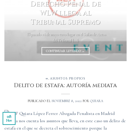
Derecho Penal de
WLW llega al
Tribunal Supremo
El pasado 18 de mayo tuvo lugar en el Salón de Actos
del Tribunal [...]
CONTINUAR LEYENDO
→
∞
,
ASUNTOS PROPIOS
Delito de estafa: autoría mediata
PUBLICADO EL
NOVIEMBRE 8, 2022
POR
QUIARA
08
Nov