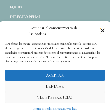
EQUIPO
DERECHO PENAL
ACTUALIDAD
Gestionar el consentimiento de
las cookies
CONTACTO
Para ofrecer las mejores experiencias, utilizamos tecnologías como las cookies para
almacenar y/o acceder a la información del dispositivo. El consentimiento de estas
tecnologías nos permitirá procesar datos como el comportamiento de navegación o las
identificaciones únicas en este sitio. No consentir o retirar el consentimiento, puede
afectar negativamente a ciertas características y funciones.
ACEPTAR
DENEGAR
VER PREFERENCIAS
Copyright 2026 © Quiara López Ferrer - Abogada Penalista.
Aviso legal
|
Política de cookies
Privacidad
Aviso legal