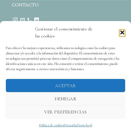
CONTACTO
Gestionar el consentimiento de
las cookies
Para ofrecer las mejores experiencias, utilizamos tecnologías como las cookies para
almacenar y/o acceder a la información del dispositivo. El consentimiento de estas
tecnologías nos permitirá procesar datos como el comportamiento de navegación o las
identificaciones únicas en este sitio. No consentir o retirar el consentimiento, puede
afectar negativamente a ciertas características y funciones.
ACEPTAR
DENEGAR
VER PREFERENCIAS
Copyright 2026 © Quiara López Ferrer - Abogada Penalista.
Aviso legal
|
Política de cookies
Privacidad
Aviso legal
Política de privacidad
|
Política de cookies