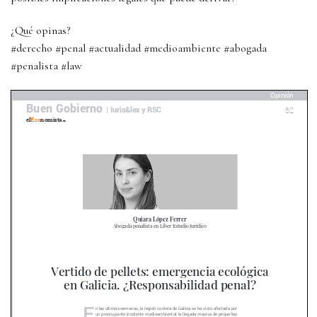
¿Qué opinas?
#derecho #penal #actualidad #medioambiente #abogada
#penalista #law