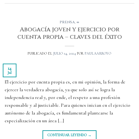
PRENSA
,
∞
Abogacía joven y ejercicio por
cuenta propia – claves del éxito
PUBLICADO EL
JULIO 14, 2024
POR
PAULAARROYO
14
Jul
El ejercicio por cuenta propia es, en mi opinión, la forma de
ejercer la verdadera abogacía, ya que solo así se logra la
independencia real y, por ende, el respeto a una profesión
responsable y al justiciable. Para quienes inician en el ejercicio
autónomo de la abogacía, es fundamental plantearse la
especialización en un área […]
CONTINUAR LEYENDO
→