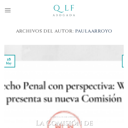
Skip
to
content
ARCHIVOS DEL AUTOR:
PAULAARROYO
18
May
M
ARTÍCULOS DE OPINIÓN
La Comisión de