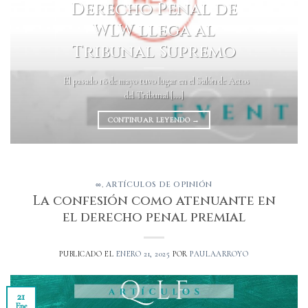
Derecho Penal de
WLW llega al
Tribunal Supremo
El pasado 18 de mayo tuvo lugar en el Salón de Actos
del Tribunal [...]
CONTINUAR LEYENDO
→
∞
,
ARTÍCULOS DE OPINIÓN
La confesión como atenuante en
el derecho penal premial
PUBLICADO EL
ENERO 21, 2025
POR
PAULAARROYO
21
Ene