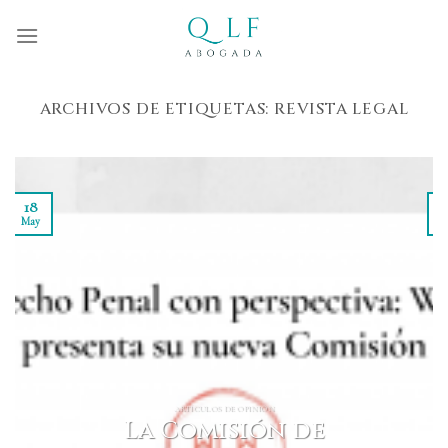
Skip
to
content
ARCHIVOS DE ETIQUETAS:
REVISTA LEGAL
18
May
M
ARTÍCULOS DE OPINIÓN
La Comisión de