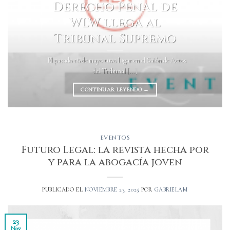
Derecho Penal de
WLW llega al
Tribunal Supremo
El pasado 18 de mayo tuvo lugar en el Salón de Actos
del Tribunal [...]
CONTINUAR LEYENDO
→
EVENTOS
Futuro Legal: la revista hecha por
y para la abogacía joven
PUBLICADO EL
NOVIEMBRE 23, 2025
POR
GABRIELAM
23
Nov